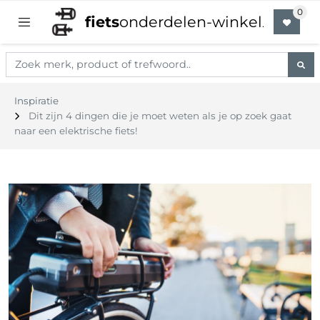
fiets
onderdelen-winkel
.
Inspiratie
Dit zijn 4 dingen die je moet weten als je op zoek gaat
naar een elektrische fiets!