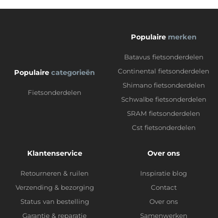
Populaire
merken
Batavus fietsonderdelen
Continental fietsonderdelen
Populaire
categorieën
Shimano fietsonderdelen
Fietsonderdelen
Schwalbe fietsonderdelen
SRAM fietsonderdelen
Cst fietsonderdelen
Klantenservice
Over ons
Retourneren & ruilen
Inspiratie blog
Verzending & bezorging
Contact
Status van bestelling
Over ons
Garantie & reparatie
Samenwerken